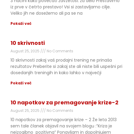
3 načini kako povečati zavzetost za delo Prestavimo
iz prve v četrto prestavo! Vsi si zastavljamo cilje.
Veliko jih ne dosežemo ali pa se na
Pokaži več
10 skrivnosti
August 25, 2025
No Comments
10 skrivnosti zakaj vaš prodajni trening ne prinaša
rezultatov Preberite si zakaj ste ali niste bili uspešni pri
dosedanjih treningih in kako lahko v največji
Pokaži več
10 napotkov za premagovanje krize-2
August 25, 2025
No Comments
10 napotkov za premagovanje krize – 2 Že leta 2013
sem tale članek objavil na svojem blogu :”Kriza je
neizogibno pozitivna” Ponavljam in dopolnjujem