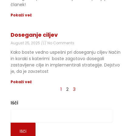
članek!
Pokaži več
Doseganje ciljev
August 25, 2025
No Comments
Kako boste vedno uspešni pri doseganju ciljev Način
in koraki s katerimi boste zagotovo dosegali
zastavljene cilje in implementirali strategije. Dejstvo
je, da je zavzetost
Pokaži več
1
2
3
Išči
Išči