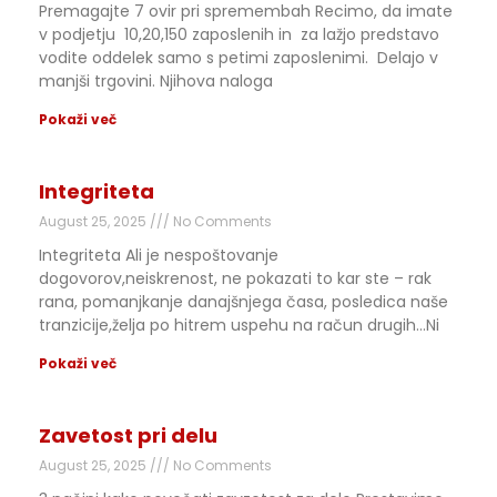
Premagajte 7 ovir pri spremembah Recimo, da imate
v podjetju 10,20,150 zaposlenih in za lažjo predstavo
vodite oddelek samo s petimi zaposlenimi. Delajo v
manjši trgovini. Njihova naloga
Pokaži več
Integriteta
August 25, 2025
No Comments
Integriteta Ali je nespoštovanje
dogovorov,neiskrenost, ne pokazati to kar ste – rak
rana, pomanjkanje danajšnjega časa, posledica naše
tranzicije,želja po hitrem uspehu na račun drugih…Ni
Pokaži več
Zavetost pri delu
August 25, 2025
No Comments