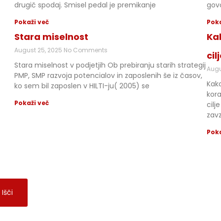
drugič spodaj. Smisel pedal je premikanje
govo
Pokaži več
Poka
Stara miselnost
Ka
August 25, 2025
No Comments
cil
Stara miselnost v podjetjih Ob prebiranju starih strategij
Augu
PMP, SMP razvoja potencialov in zaposlenih še iz časov,
Kako
ko sem bil zaposlen v HILTI-ju( 2005) se
kora
Pokaži več
cilj
zav
Poka
Išči