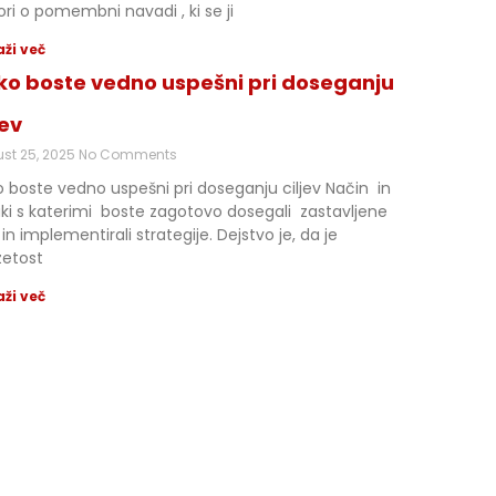
ri o pomembni navadi , ki se ji
ži več
ko boste vedno uspešni pri doseganju
jev
st 25, 2025
No Comments
 boste vedno uspešni pri doseganju ciljev Način in
ki s katerimi boste zagotovo dosegali zastavljene
e in implementirali strategije. Dejstvo je, da je
zetost
ži več