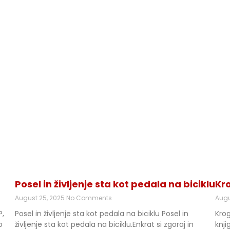
Posel in življenje sta kot pedala na biciklu
Kro
August 25, 2025
No Comments
Augu
P,
Posel in življenje sta kot pedala na biciklu Posel in
Krog
o
življenje sta kot pedala na biciklu.Enkrat si zgoraj in
knj